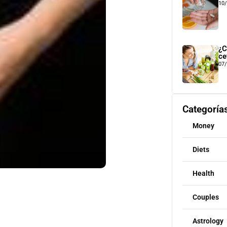
10
¿C
ce
07
Categoría
Money
Diets
Health
Couples
Astrology