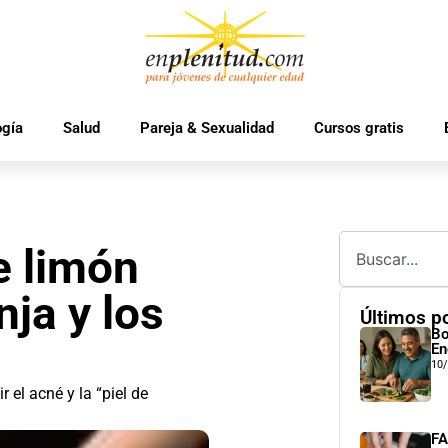
ogía
Salud
Pareja & Sexualidad
Cursos gratis
e limón
nja y los
Últimos p
Bo
En
10
el acné y la “piel de
FA