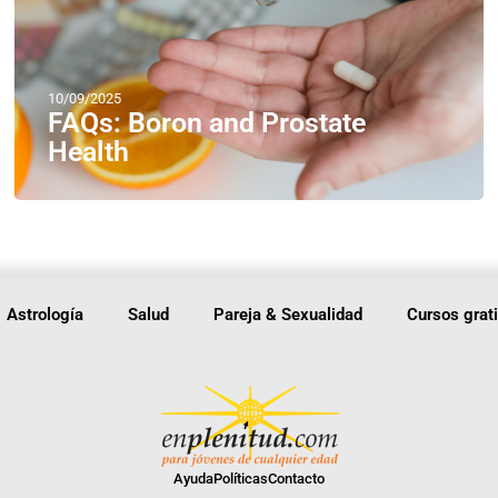
10/09/2025
FAQs: Boron and Prostate
Health
Astrología
Salud
Pareja & Sexualidad
Cursos grat
Ayuda
Políticas
Contacto