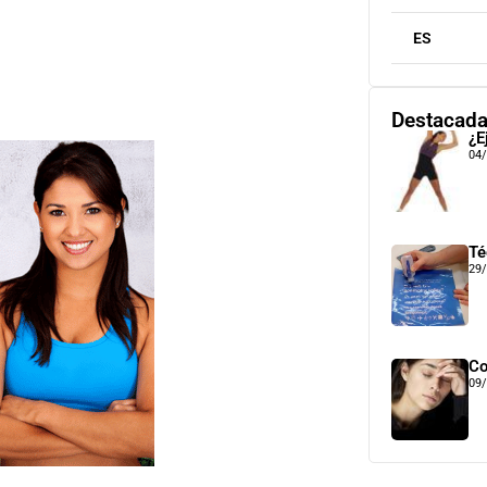
ES
Destacad
¿E
04
Té
29
Co
09