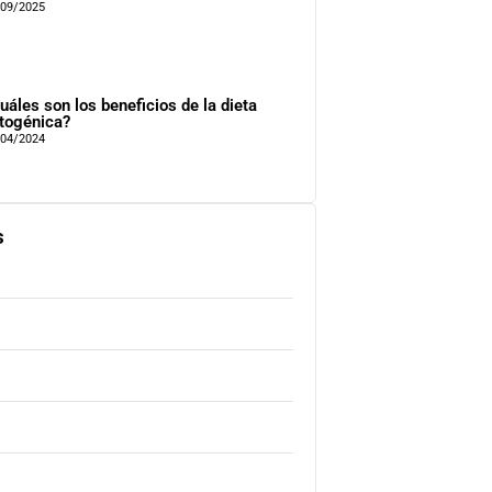
/09/2025
uáles son los beneficios de la dieta
togénica?
/04/2024
s