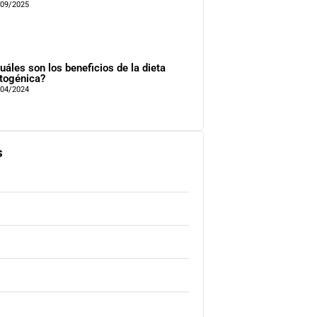
/09/2025
uáles son los beneficios de la dieta
togénica?
/04/2024
s