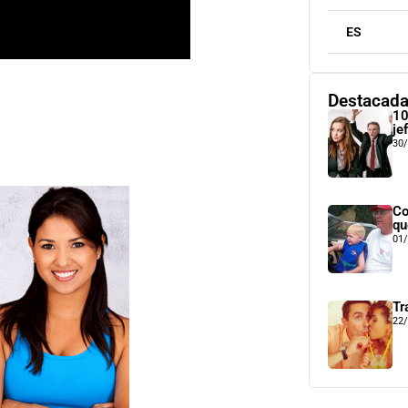
ES
Destacad
10
je
30
Co
qu
01
Tr
22