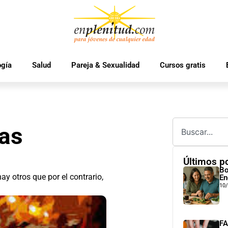
ogía
Salud
Pareja & Sexualidad
Cursos gratis
las
Últimos p
Bo
ay otros que por el contrario,
En
10
FA