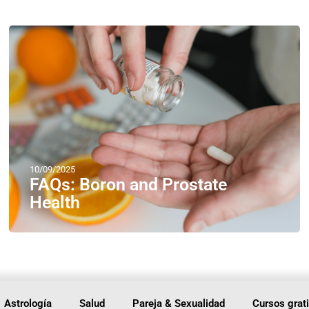
10/09/2025
FAQs: Boron and Prostate
Health
Astrología
Salud
Pareja & Sexualidad
Cursos grat