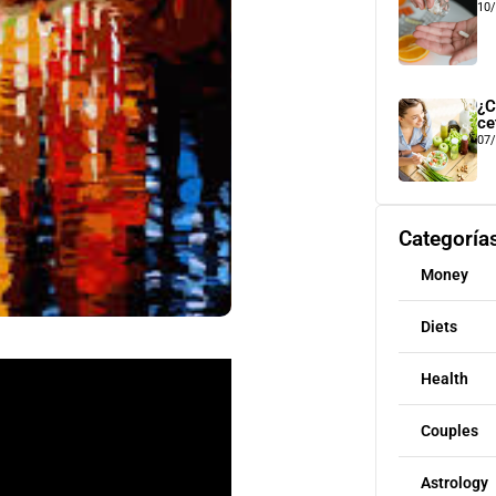
10
¿C
ce
07
Categoría
Money
Diets
Health
Couples
Astrology