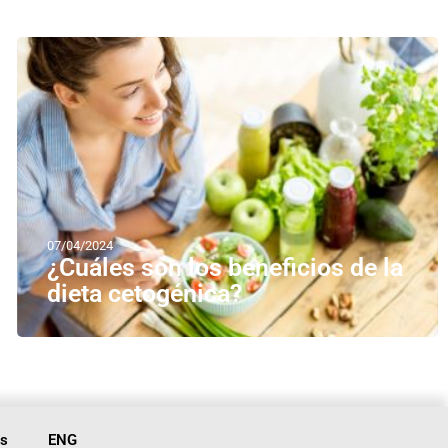
07/04/2024
¿Cuáles son los beneficios de la
dieta cetogénica?
is
ENG