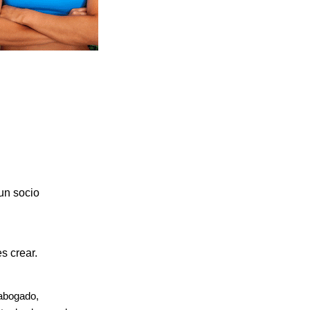
 un socio
s crear.
 abogado,