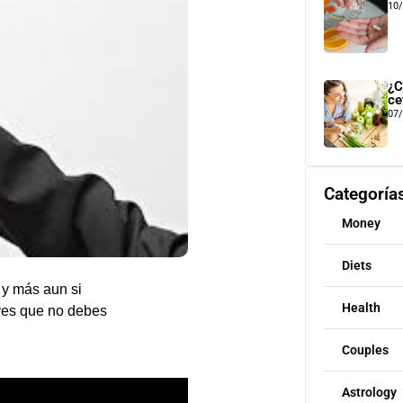
10
¿C
ce
07
Categoría
Money
Diets
 y más aun si
Health
ves que no debes
Couples
Astrology