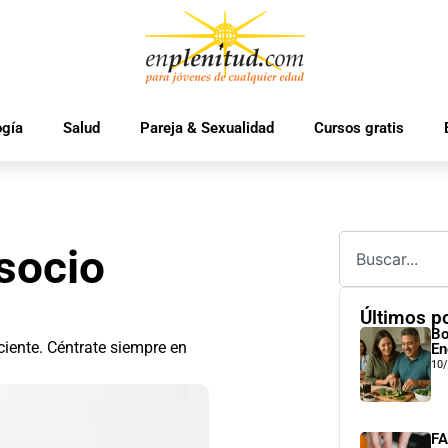
ogía
Salud
Pareja & Sexualidad
Cursos gratis
socio
Últimos p
Bo
ciente. Céntrate siempre en
En
10
FA