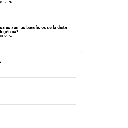
/09/2025
uáles son los beneficios de la dieta
togénica?
/04/2024
s