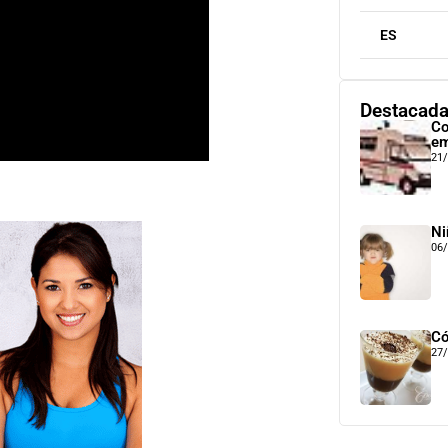
ES
Destacad
Co
em
21
Ni
06
Có
27