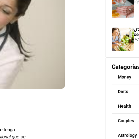
10
¿C
ce
07
Categoría
Money
Diets
Health
Couples
se tenga
Astrology
sional que se