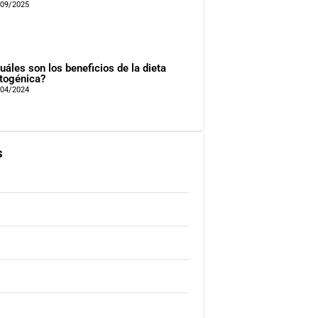
/09/2025
uáles son los beneficios de la dieta
togénica?
/04/2024
s