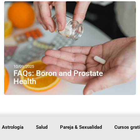
10/09/2025
FAQs: Boron and Prostate
Health
Astrología
Salud
Pareja & Sexualidad
Cursos grat