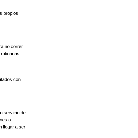
os propios
ra no correr
rutinarias.
autados con
o servicio de
ones o
 llegar a ser