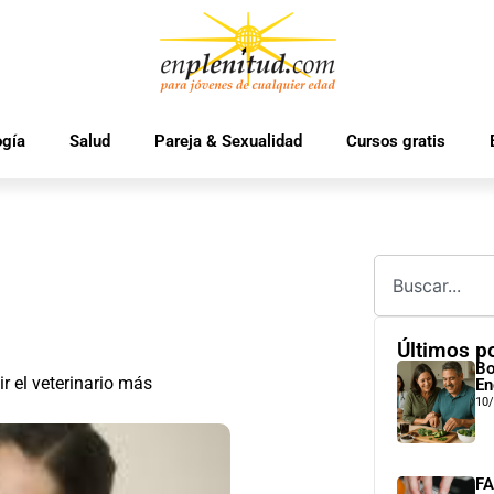
ogía
Salud
Pareja & Sexualidad
Cursos gratis
Últimos p
Bo
r el veterinario más
En
10
FA