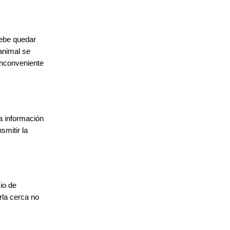
debe quedar
 animal se
 inconveniente
a información
smitir la
io de
rla cerca no