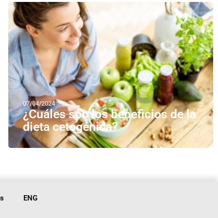
07/04/2024
¿Cuáles son los beneficios de la
dieta cetogénica?
is
ENG