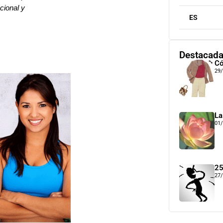
cional y
ES
Destacad
Có
29
La
01
25
27