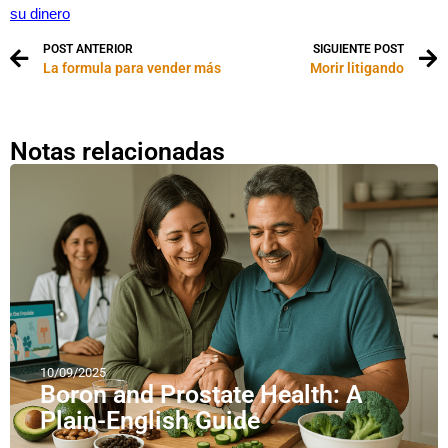
su dinero
POST ANTERIOR
SIGUIENTE POST
La formula para vender más
Morir litigando
Notas relacionadas
10/09/2025
Boron and Prostate Health: A
Plain-English Guide