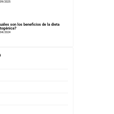
/09/2025
uáles son los beneficios de la dieta
togénica?
/04/2024
s