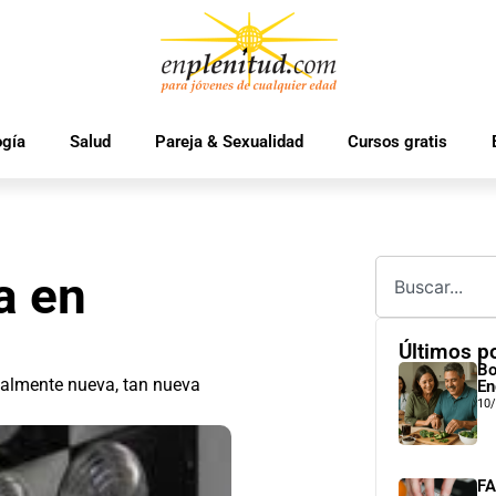
ogía
Salud
Pareja & Sexualidad
Cursos gratis
a en
Últimos p
Bo
ealmente nueva, tan nueva
En
10
FA