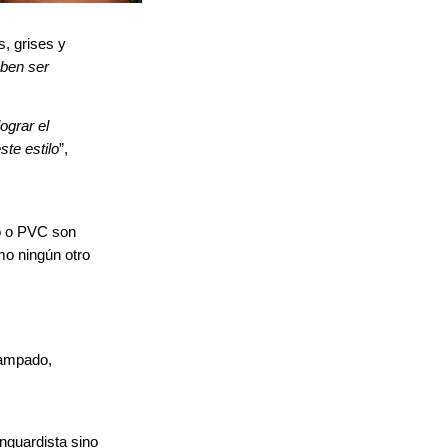
, grises y
eben ser
ograr el
ste estilo
”,
io o PVC son
mo ningún otro
tampado,
nguardista sino