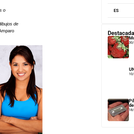
s o
ES
dibujos de
 Amparo
Destacad
Mo
30
UN
10
Pí
de
18