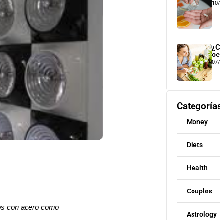
10
¿C
ce
07
Categoría
Money
Diets
Health
Couples
os con acero como
Astrology