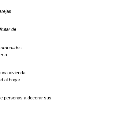
arejas
frutar de
y ordenados
erta.
 una vivienda
d al hogar.
de personas a decorar sus