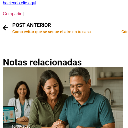
haciendo clic aquí
.
|
Compartir
POST ANTERIOR
Cómo evitar que se seque el aire en tu casa
Cóm
Notas relacionadas
10/09/2025