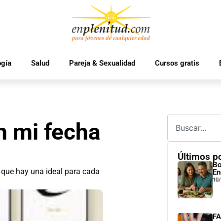
ogía
Salud
Pareja & Sexualidad
Cursos gratis
 mi fecha
Últimos p
Bo
 que hay una ideal para cada
En
10
FA