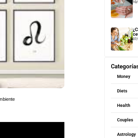
10
¿C
ce
07
Categoría
Money
Diets
ambiente
Health
Couples
Astrology