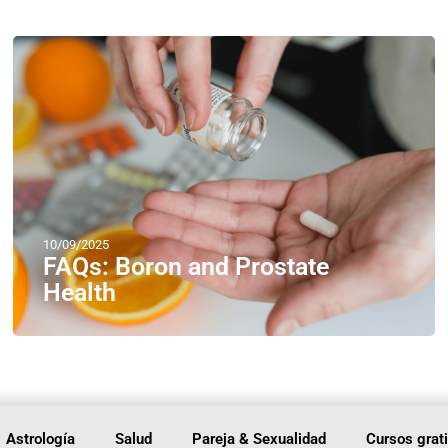
10/09/2025
FAQs: Boron and Prostate
Health
Astrología
Salud
Pareja & Sexualidad
Cursos grat