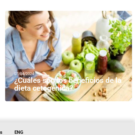
07/04/2024
¿Cuáles son los beneficios de la
dieta cetogénica?
is
ENG