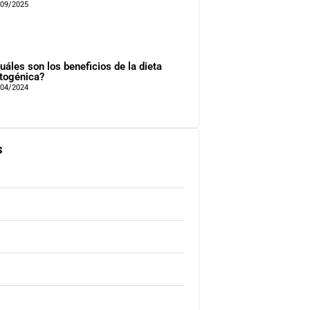
/09/2025
uáles son los beneficios de la dieta
togénica?
/04/2024
s