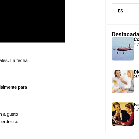
ES
Destacad
Co
19
ales. La fecha
Di
08
cialmente para
Fa
10
en a gusto
perder su