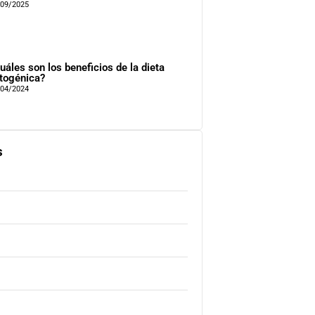
/09/2025
uáles son los beneficios de la dieta
togénica?
/04/2024
s