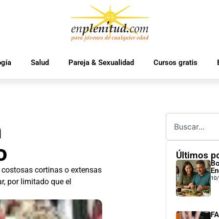
ogía
Salud
Pareja & Sexualidad
Cursos gratis
n
o
Últimos p
Bo
 costosas cortinas o extensas
En
10
, por limitado que el
FA