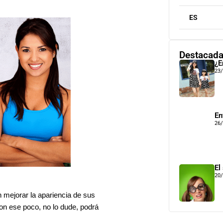
ES
Destacad
¿E
23
En
26
El
20
 mejorar la apariencia de sus
n ese poco, no lo dude, podrá