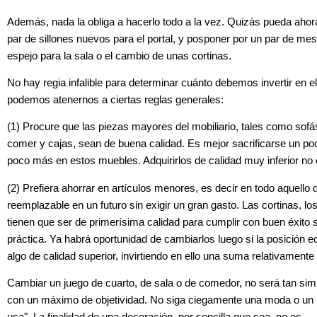
Además, nada la obliga a hacerlo todo a la vez. Quizás pueda ahora
par de sillones nuevos para el portal, y posponer por un par de me
espejo para la sala o el cambio de unas cortinas.
No hay regia infalible para determinar cuánto debemos invertir en el
podemos atenernos a ciertas reglas generales:
(1) Procure que las piezas mayores del mobiliario, tales como sofá
comer y cajas, sean de buena calidad. Es mejor sacrificarse un poc
poco más en estos muebles. Adquirirlos de calidad muy inferior n
(2) Prefiera ahorrar en artículos menores, es decir en todo aquello
reemplazable en un futuro sin exigir un gran gasto. Las cortinas, l
tienen que ser de primerísima calidad para cumplir con buen éxito 
práctica. Ya habrá oportunidad de cambiarlos luego si la posició
algo de calidad superior, invirtiendo en ello una suma relativamen
Cambiar un juego de cuarto, de sala o de comedor, no será tan si
con un máximo de objetividad. No siga ciegamente una moda o un n