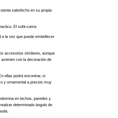
 sienta satisfecho en su propia
practico. El sofá-cama
d a la vez que puede embellecer
os accesorios similares, aunque
 avienen con la decoración de
n ellas podrá encontrar, si
ico y ornamental a precios muy
 predomina en techos, paredes y
ra realzar determinado ángulo de
snuda.