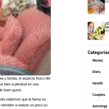
10
¿C
ce
07
Categoría
Money
Diets
a y bonita, el aspecto físico del
Health
se bien a plenitud en una
 de buen gusto.
Couples
ando sabemos que la faena se
e también a realzar un poco su
Astrology