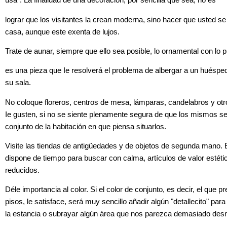
usa". La finalidad de una decoración, por sencilla que sea, no es
lograr que los visitantes la crean moderna, sino hacer que usted se
casa, aunque este exenta de lujos.
Trate de aunar, siempre que ello sea posible, lo ornamental con lo 
es una pieza que Ie resolverá el problema de albergar a un huéspe
su sala.
No coloque floreros, centros de mesa, lámparas, candelabros y otr
Ie gusten, si no se siente plenamente segura de que los mismos se
conjunto de la habitación en que piensa situarlos.
Visite las tiendas de antigüedades y de objetos de segunda mano. E
dispone de tiempo para buscar con calma, artículos de valor estét
reducidos.
Déle importancia al color. Si el color de conjunto, es decir, el que
pisos, le satisface, será muy sencillo añadir algún "detallecito" pa
la estancia o subrayar algún área que nos parezca demasiado de