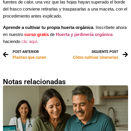
fuentes de calor, una vez que las hojas hayan superado el borde
del frasco conviene retirarlas y traspasarlas a una maceta, con el
procedimiento antes explicado.
Aprende a cultivar tu propia huerta orgánica
. Inscríbete ahora
en nuestro
curso gratis
de
Huerta y jardinería orgánica
haciendo
clic aquí
.
POST ANTERIOR
SIGUIENTE POST
Plantas que curan
Cómo cultivar cinerarias
Notas relacionadas