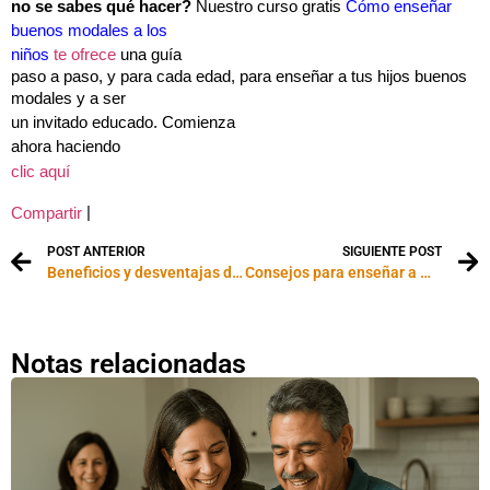
no se sabes qué hacer?
Nuestro curso gratis
Cómo enseñar
buenos modales a los
niños
te ofrece
una
guía
paso a paso, y para cada edad, para enseñar a tus hijos buenos
modales y a ser
un invitado educado.
Comienza
ahora haciendo
clic aquí
|
Compartir
POST ANTERIOR
SIGUIENTE POST
Beneficios y desventajas de llevar a un bebé a la guardería
Consejos para enseñar a montar en bicicleta a un niño
Notas relacionadas