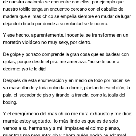
de nuestra anatomía se encuentre con ellos. por ejemplo que
nuestro tobillo tenga un encuentro cercano con el caballito de
madera que el más chico se empeña siempre en mudar de lugar
dejándolo tirado por donde a su voluntad se le ocurra.
Y ese hecho, aparentemente, inocente, se transforme en un
moretón violáceo no muy sexy, por cierto.
De golpe y porrazo comprende la gran cosa que es baldear con
ojotas, porque desde el piso me amenaza: "no se te ocurra
decirme: ¡yo te lo dije!.
Después de esta enumeración y en medio de todo por hacer, se
va mascullando y toda dolorida a dormir, plantando escobillón, la
pala, el secador de piso y tirando la franela, como la toalla del
boxing.
Y el energúmeno del más chico me mira exhausto y me dice:
mamá: estoy agotado. lo más lindo es que es de solo
vernos a su hermana y a mi limpiar.es el colmo pienso,
mientras me pregunto: oh y ahora quién podrá ayudarme!