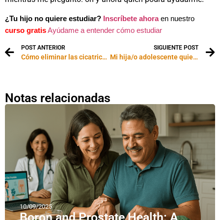
¿Tu hijo no quiere estudiar?
Inscríbete ahora
en nuestro
curso gratis
Ayúdame a entender cómo estudiar
POST ANTERIOR
SIGUIENTE POST
Cómo eliminar las cicatrices con remedios caseros
Mi hija/o adolescente quiere ir a terapia
Notas relacionadas
10/09/2025
Boron and Prostate Health: A