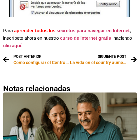
Para
aprender todos los
secretos para navegar en Internet
,
inscríbete ahora en nuestro
curso de Internet gratis
haciendo
clic aquí
.
POST ANTERIOR
SIGUIENTE POST
Cómo configurar el Centro de Seguridad de Windows XP
La vida en el country aumenta la ansiedad social
Notas relacionadas