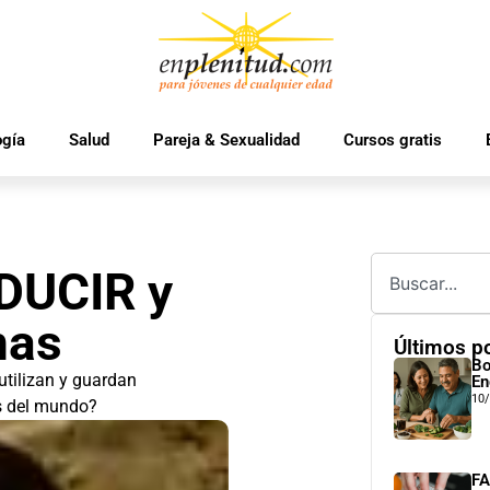
ogía
Salud
Pareja & Sexualidad
Cursos gratis
DUCIR y
nas
Últimos p
Bo
utilizan y guardan
En
10
s del mundo?
FA