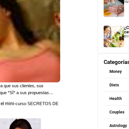
10
¿C
ce
07
Categoría
Money
Diets
a que sus clientes, sus
n que *SÍ* a sus propuestas…
Health
 el mini
-curso SECRETOS DE
Couples
Astrology