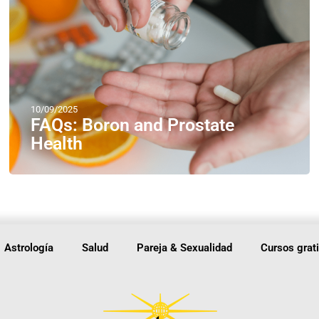
10/09/2025
FAQs: Boron and Prostate
Health
Astrología
Salud
Pareja & Sexualidad
Cursos grat