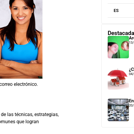
ES
Destacad
Ar
13
¿C
04
correo electrónico.
En
20
e las técnicas, estrategias,
comunes que logran