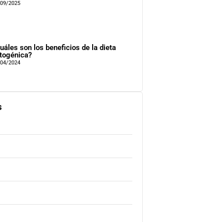
/09/2025
uáles son los beneficios de la dieta
togénica?
/04/2024
s