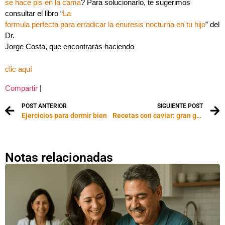
se hace pis en la cama
? Para solucionarlo, te sugerimos
consultar el libro “
La
formula perfecta para erradicar la enuresis nocturna en tu hijo
” del
Dr.
Jorge Costa, que encontrarás haciendo
clic aquí
|
Compartir
POST ANTERIOR
SIGUIENTE POST
Ejercicios para dormir bien
Recetas con caviar: gran glamour en la cocina
Notas relacionadas