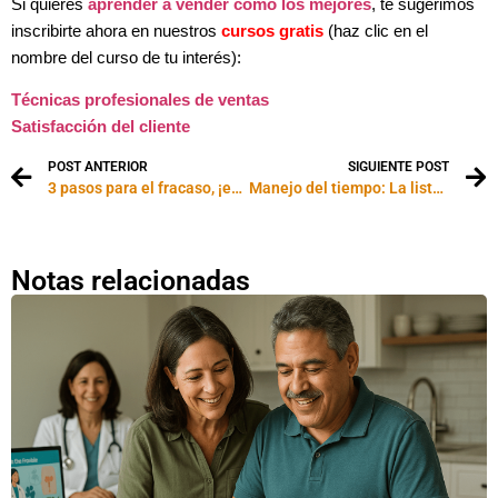
Si quieres
aprender a vender como los mejores
, te sugerimos
inscribirte ahora en nuestros
cursos gratis
(haz clic en el
nombre del curso de tu interés):
Técnicas profesionales de ventas
Satisfacción del cliente
POST ANTERIOR
SIGUIENTE POST
3 pasos para el fracaso, ¡evítalos !!
Manejo del tiempo: La lista de los $35,000
Notas relacionadas