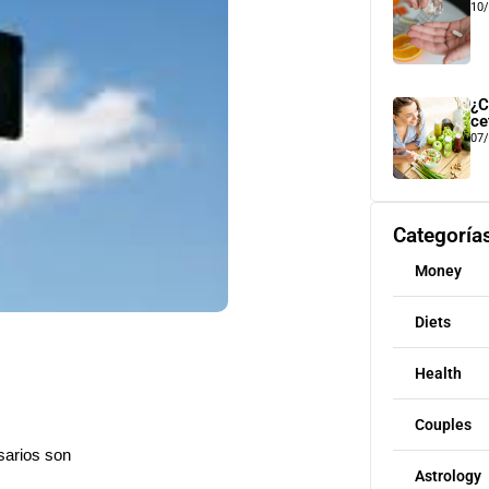
10
¿C
ce
07
Categoría
Money
Diets
Health
Couples
sarios son
Astrology