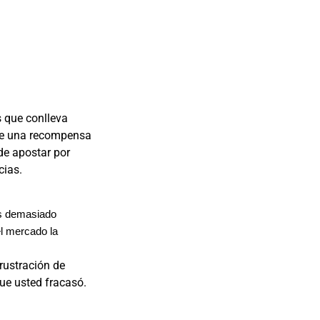
s que conlleva
 de una recompensa
de apostar por
cias.
Es demasiado
el mercado la
frustración de
ue usted fracasó.