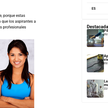
ES
e, porque estas
 que los aspirantes a
Destacad
es profesionales
Pi
05
Ap
vi
03
La
mu
22