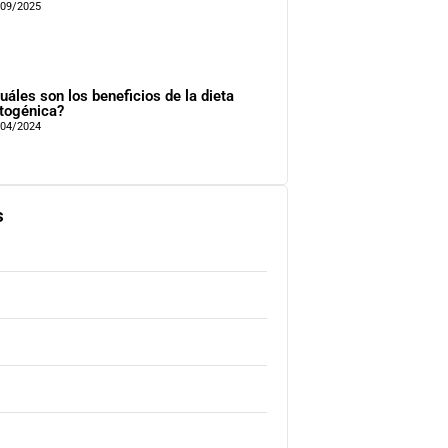
/09/2025
uáles son los beneficios de la dieta
togénica?
/04/2024
s