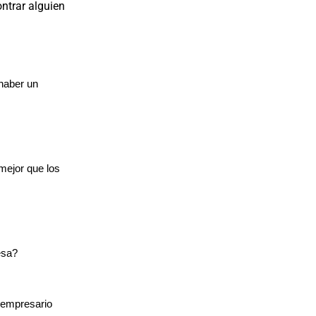
ntrar alguien
 haber un
mejor que los
esa?
l empresario