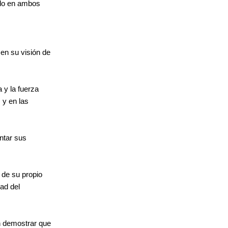
ndo en ambos
en su visión de
 y la fuerza
 y en las
entar sus
 de su propio
dad del
n demostrar que