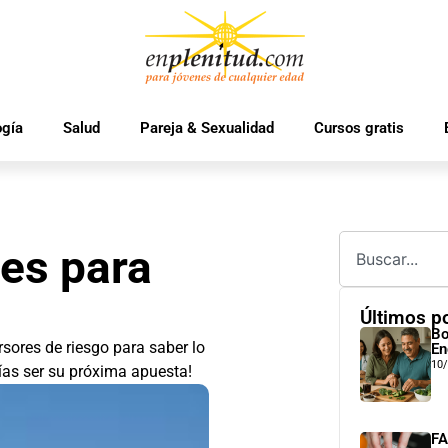
ogía
Salud
Pareja & Sexualidad
Cursos gratis
es para
Últimos p
Bo
sores de riesgo para saber lo
En
10
ías ser su próxima apuesta!
FA