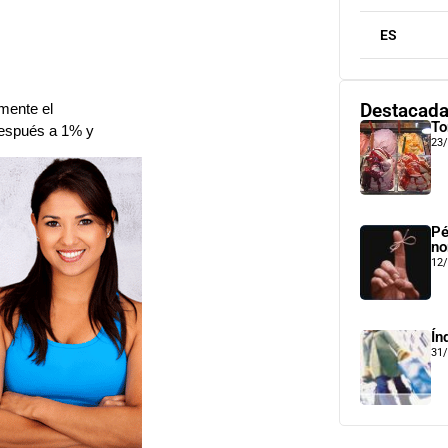
ES
Destacad
mente el
To
después a 1% y
23
Pé
no
12
Ín
31