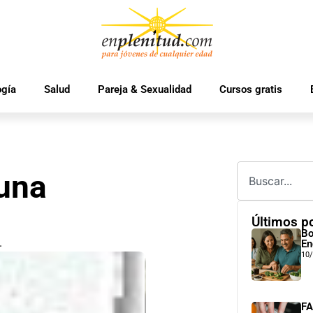
ogía
Salud
Pareja & Sexualidad
Cursos gratis
una
Últimos p
Bo
.
En
10
FA