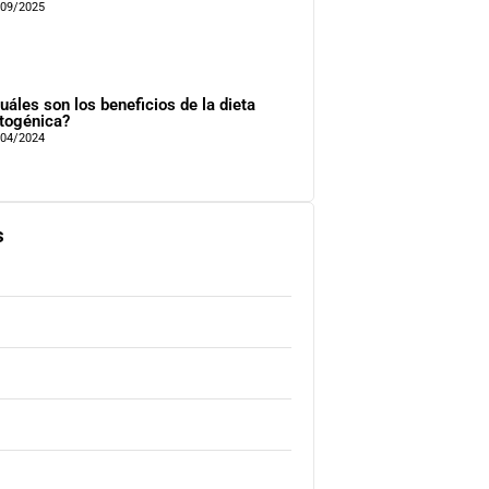
/09/2025
uáles son los beneficios de la dieta
togénica?
/04/2024
s