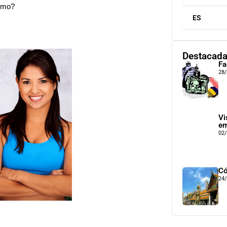
timo?
ES
Destacad
Fa
28
Vi
em
02
Có
24