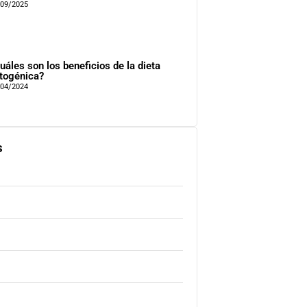
/09/2025
uáles son los beneficios de la dieta
togénica?
/04/2024
s