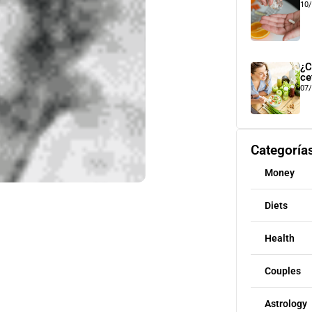
10
¿C
ce
07
Categoría
Money
Diets
Health
Couples
Astrology