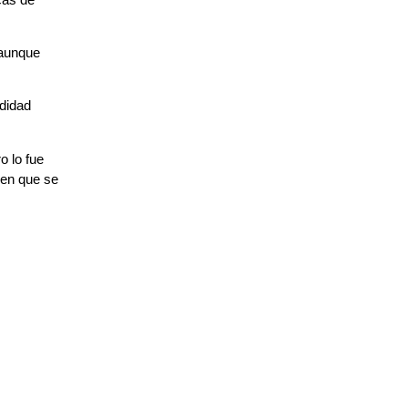
 aunque
ndidad
o lo fue
 en que se