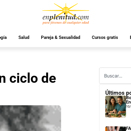
ogía
Salud
Pareja & Sexualidad
Cursos gratis
 ciclo de
Últimos p
Bo
En
10
FA