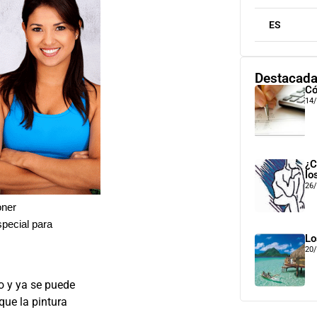
ES
Destacad
Có
14
¿C
lo
26
oner
special para
Lo
20
io y ya se puede
que la pintura