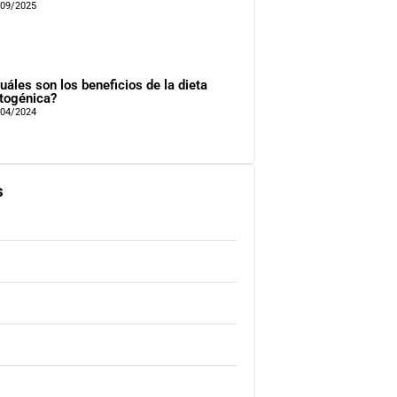
/09/2025
uáles son los beneficios de la dieta
togénica?
/04/2024
s