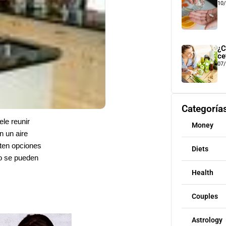
10
¿C
ce
07
Categoría
le reunir
Money
n un aire
sten opciones
Diets
to se pueden
Health
Couples
Astrology