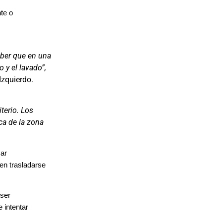
te o
aber que en una
 y el lavado”,
Izquierdo.
terio. Los
rca de la zona
car
en trasladarse
 ser
 intentar