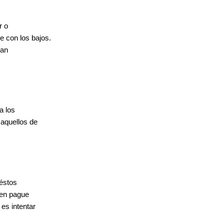
r o
e con los bajos.
ran
a los
 aquellos de
 éstos
uien pague
es intentar