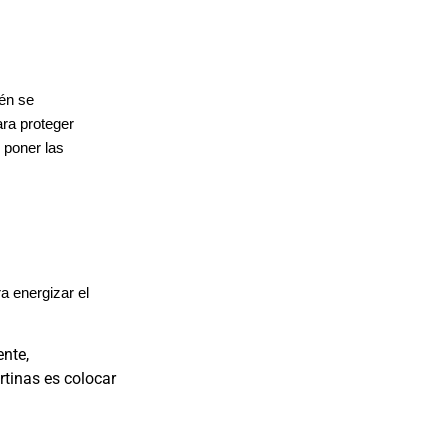
ién se
ara proteger
 poner las
a energizar el
ente,
rtinas es colocar
.