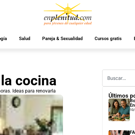
ogía
Salud
Pareja & Sexualidad
Cursos gratis
 la cocina
oras. Ideas para renovarla
Últimos p
Bo
En
10
FA