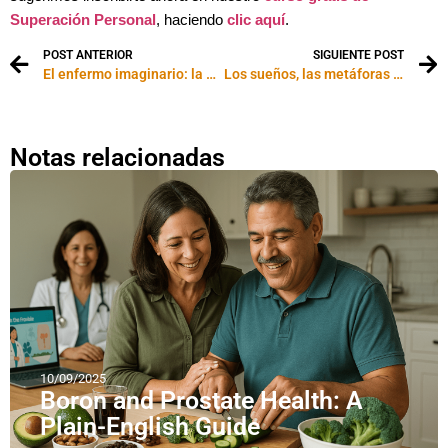
Superación Personal
, haciendo
clic aquí
.
POST ANTERIOR
SIGUIENTE POST
El enfermo imaginario: la hipocondría
Los sueños, las metáforas y la ceremonia del té
Notas relacionadas
10/09/2025
Boron and Prostate Health: A
Plain-English Guide