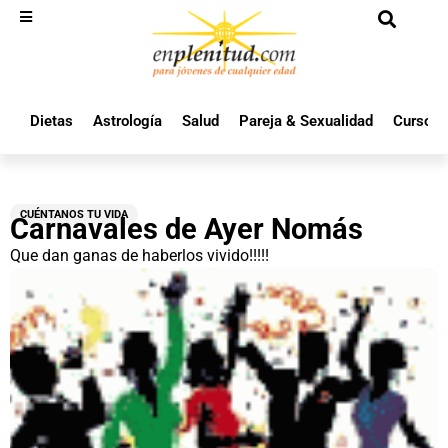
Dietas
Astrología
Salud
Pareja & Sexualidad
Cursos 
CUÉNTANOS TU VIDA
Carnavales de Ayer Nomás
Que dan ganas de haberlos vivido!!!!!