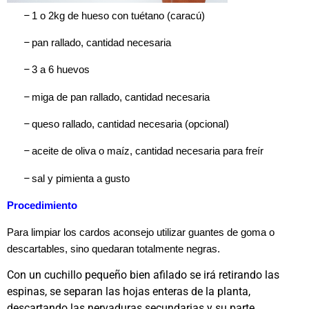
–
1 o 2kg de hueso con tuétano (caracú)
–
pan rallado, cantidad necesaria
–
3 a 6 huevos
–
miga de pan rallado, cantidad necesaria
–
queso rallado, cantidad necesaria (opcional)
–
aceite de oliva o maíz, cantidad necesaria para freír
–
sal y pimienta a gusto
Procedimiento
Para limpiar los cardos aconsejo utilizar guantes de goma o
descartables, sino quedaran totalmente negras.
Con un cuchillo pequeño bien afilado se irá retirando las
espinas, se separan las hojas enteras de la planta,
descartando las nervaduras secundarias y su parte