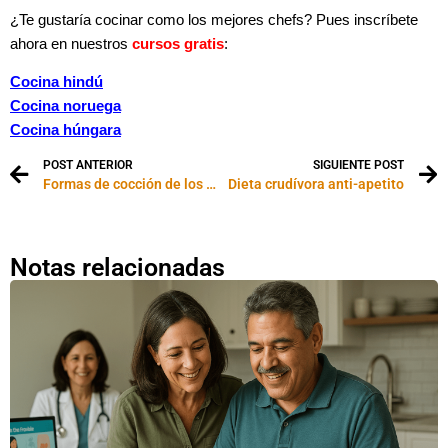
¿Te gustaría cocinar como los mejores chefs? Pues inscríbete
ahora en nuestros
cursos gratis
:
Cocina hindú
Cocina noruega
Cocina húngara
POST ANTERIOR
SIGUIENTE POST
Formas de cocción de los alimentos
Dieta crudívora anti-apetito
Notas relacionadas