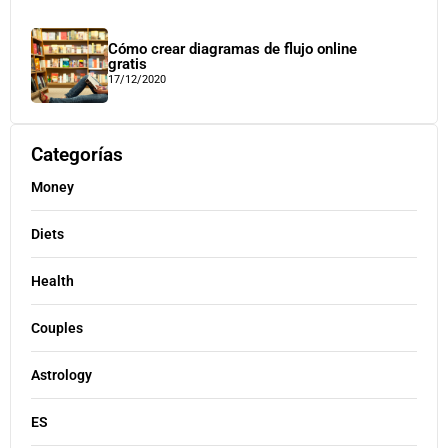
Cómo crear diagramas de flujo online
gratis
17/12/2020
Categorías
Money
Diets
Health
Couples
Astrology
ES