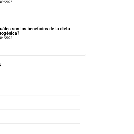
/09/2025
uáles son los beneficios de la dieta
togénica?
/04/2024
s