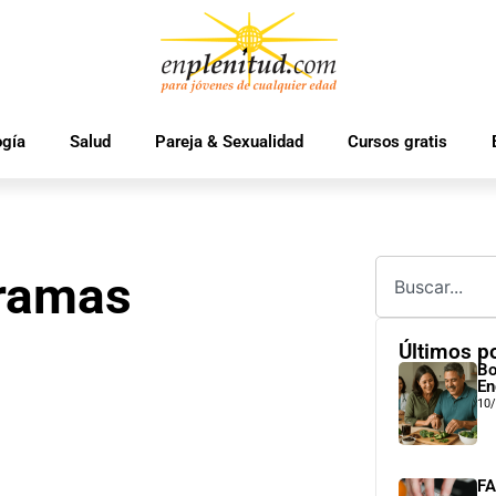
ogía
Salud
Pareja & Sexualidad
Cursos gratis
gramas
Últimos p
Bo
En
10
FA