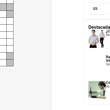
ES
Destacad
¿C
24
Re
Vi
10
Có
20