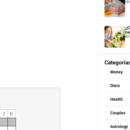
10
¿C
ce
07
Categoría
Money
Diets
Health
Couples
Astrology