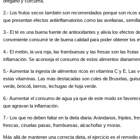
orégano y cúrcuma.
2.- Los frutos secos también son recomendados porque son ricos 
que presentan efectos antiinflamatorios como las avellanas, semill
3.- El té es una buena fuente de antioxidantes y alivia los efectos 
conveniente consumir te de buena calidad para poder obtener los 
4.- El melón, la uva roja, las frambuesas y las fresas son las frutas 
inflamación. Se aconseja el consumo de estos alimentos diariamen
5.- Aumentar la ingesta de alimentos ricos en vitamina C y E. Las 
estas vitaminas. Las más destacadas son coles de Bruselas, guisant
verde, brócoli, berros, lechugas de hoja verde.
6.- Aumentar el consumo de agua ya que de este modo se favorece
que agravan la inflamación.
7.- Los que no deben faltar en la dieta diaria:
Arándanos, frijoles, f
frescas, ciruelas pasas, frambuesas, alcachofas y moras.
Más allá de mantener una correcta dieta, el ejercicio es el remedio