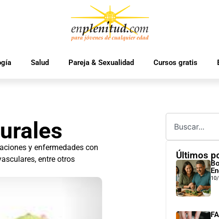
ogía
Salud
Pareja & Sexualidad
Cursos gratis
turales
maciones y enfermedades con
Últimos p
vasculares, entre otros
Bo
En
10
FA