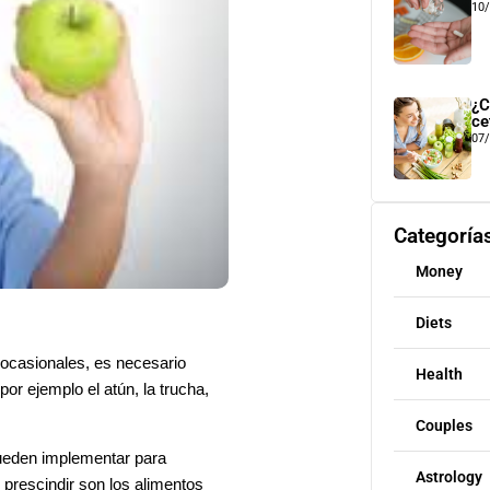
10
¿C
ce
07
Categoría
Money
Diets
u ocasionales, es necesario
Health
r ejemplo el atún, la trucha,
Couples
pueden implementar para
Astrology
prescindir son los alimentos