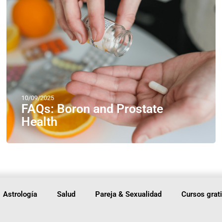
10/09/2025
FAQs: Boron and Prostate
Health
Astrología
Salud
Pareja & Sexualidad
Cursos grat