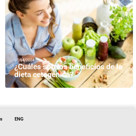
07/04/2024
¿Cuáles son los beneficios de la
dieta cetogénica?
is
ENG