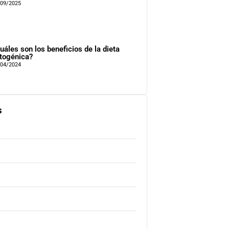
/09/2025
uáles son los beneficios de la dieta
togénica?
/04/2024
s