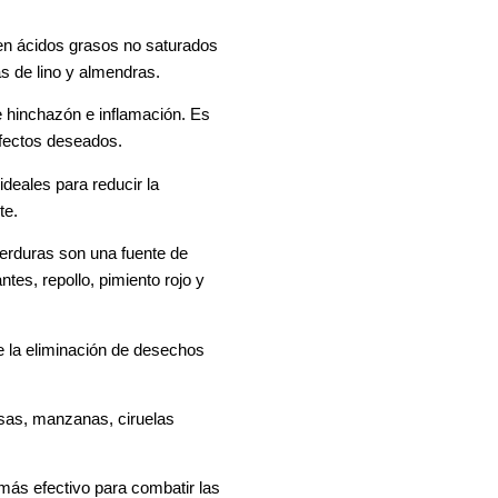
en ácidos grasos no saturados
as de lino y almendras.
de hinchazón e inflamación. Es
efectos deseados.
ideales para reducir la
te.
verduras son una fuente de
es, repollo, pimiento rojo y
 la eliminación de desechos
resas, manzanas, ciruelas
 más efectivo para combatir las