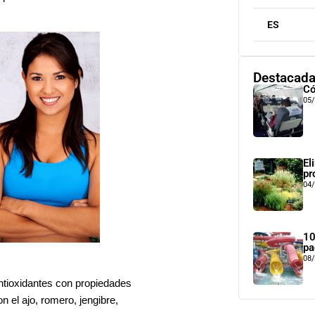
ES
Destacad
Có
05
El
pr
04
10
pa
08
antioxidantes con propiedades
 el ajo, romero, jengibre,