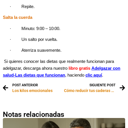
·
Repite.
Salta la cuerda
·
Minuto: 9:00 – 10:00.
·
Un salto por vuelta.
·
Aterriza suavemente.
Si quieres conocer las dietas que realmente funcionan para
adelgazar, descarga ahora nuestro
libro gratis
Adelgazar con
salud-
Las dietas que funcionan
, haciendo
clic aquí
.
POST ANTERIOR
SIGUIENTE POST
Los kilos emocionales
Cómo reducir tus caderas en 10 minutos
Notas relacionadas