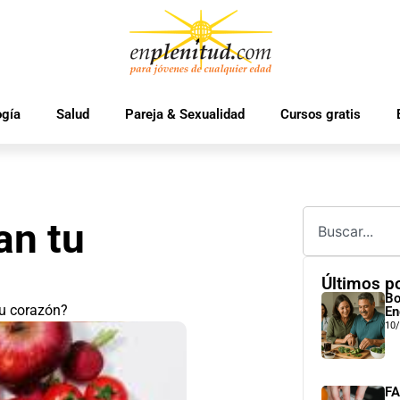
ogía
Salud
Pareja & Sexualidad
Cursos gratis
an tu
Últimos p
Bo
tu corazón?
En
10
FA