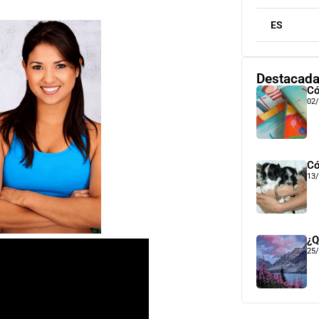
ES
Destacad
Có
02
Có
13
¿Q
25