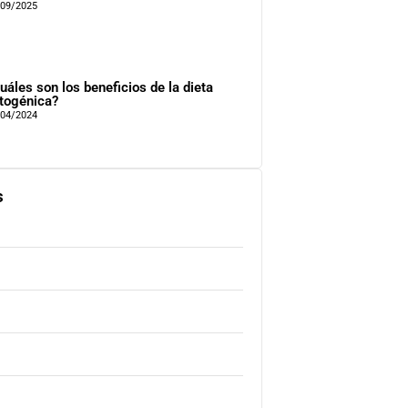
/09/2025
uáles son los beneficios de la dieta
togénica?
/04/2024
s