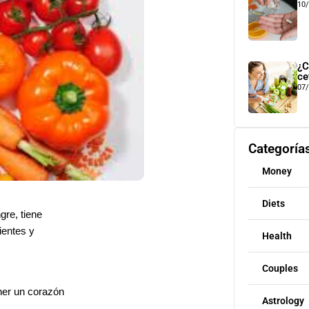
10
¿C
ce
07
Categoría
Money
Diets
gre, tiene
ientes y
Health
Couples
ener un corazón
Astrology