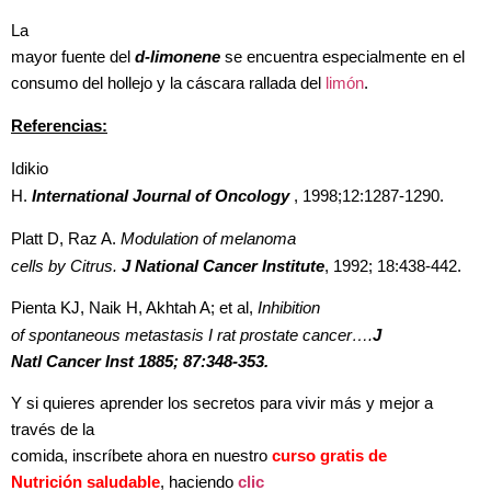
La
mayor fuente del
d-limonene
se encuentra especialmente en el
consumo del hollejo y la cáscara rallada del
limón
.
Referencias:
Idikio
H.
International Journal of Oncology
, 1998;12:1287-1290.
Platt D, Raz A.
Modulation of melanoma
cells by Citrus.
J National Cancer Institute
, 1992; 18:438-442.
Pienta KJ, Naik H, Akhtah A; et al,
Inhibition
of spontaneous metastasis I rat prostate cancer….
J
Natl Cancer Inst 1885; 87:348-353.
Y si quieres aprender los secretos para vivir más y mejor a
través de la
comida, inscríbete ahora en nuestro
curso gratis de
Nutrición saludable
, haciendo
clic