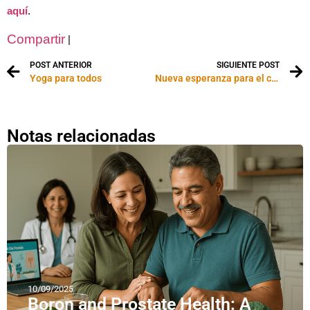
aquí
.
Compartir
|
POST ANTERIOR
SIGUIENTE POST
Yoga para todos
Nueva esperanza para el cáncer de próstata desde la Medicina Alternativa
Notas relacionadas
10/09/2025
Boron and Prostate Health: A