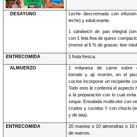
DESAYUNO
Leche descremada con infusión
leche) y edulcorante.
1 sándwich de pan integral (sin 
con 1 feta fina de queso compact
(menor al 6 % de grasas: leer rótu
ENTRECOMIDA
1 fruta fresca.
ALMUERZO
1 milanesa de carne sobre ce
tomate y ají morrón, en el pis
cocina incorporar un recipiente c
Todo esto le conferirá el aspect
a la preparación con lo cual evit
seque. Ensalada multicolor con v
crudos y cocidos Y con choclo (e
y de lata).
ENTRECOMIDA
20 maníes o 10 almendras o 10 
de nueces.