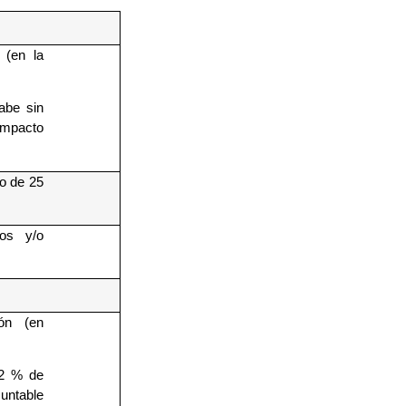
 (en la
abe sin
ompacto
ro de 25
dos y/o
ón (en
l 2 % de
untable