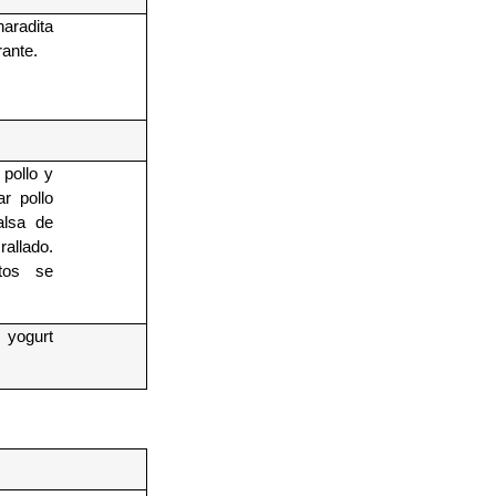
radita
rante.
 pollo y
ar pollo
alsa de
allado.
ntos se
 yogurt