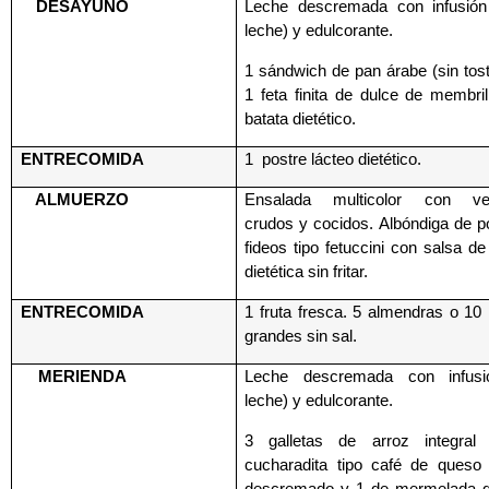
DESAYUNO
Leche descremada con infusión
leche) y edulcorante.
1 sándwich de pan árabe (sin tos
1 feta finita de dulce de membri
batata dietético.
ENTRECOMIDA
1 postre lácteo dietético.
ALMUERZO
Ensalada multicolor con veg
crudos y cocidos. Albóndiga de p
fideos tipo fetuccini con salsa d
dietética sin fritar.
ENTRECOMIDA
1 fruta fresca. 5 almendras o 10
grandes sin sal.
MERIENDA
Leche descremada con infusi
leche) y edulcorante.
3 galletas de arroz integral
cucharadita tipo café de queso 
descremado y 1 de mermelada di