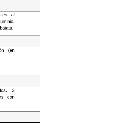
les al
uminio.
batata.
ón (en
dos. 3
as con