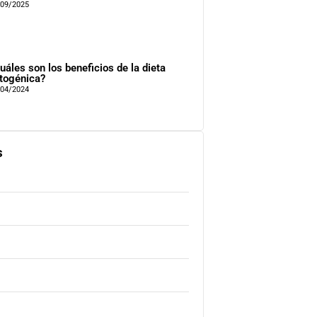
/09/2025
uáles son los beneficios de la dieta
togénica?
/04/2024
s