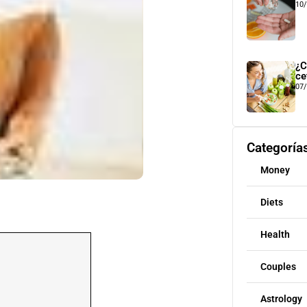
10
¿C
ce
07
Categoría
Money
Diets
Health
Couples
Astrology