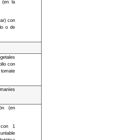
 (en la
tar) con
llo o de
etales
ollo con
e tomate
 maníes
ón (en
 con 1
untable
etética