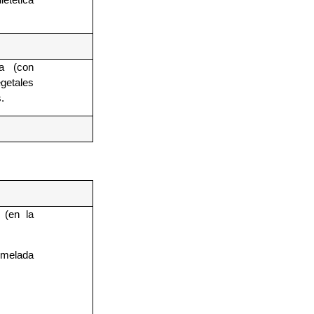
a (con
getales
.
 (en la
melada