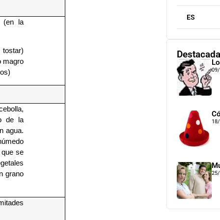
ES
 (en la
tostar)
Destacad
o magro
Lo
09
los)
bolla,
Có
o de la
18
on agua.
o húmedo
a que se
egetales
Mu
n grano
25
mitades