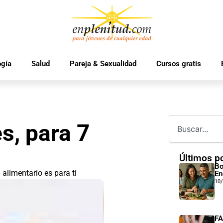
ogía
Salud
Pareja & Sexualidad
Cursos gratis
s, para 7
Últimos p
Bo
 alimentario es para ti
En
10
FA