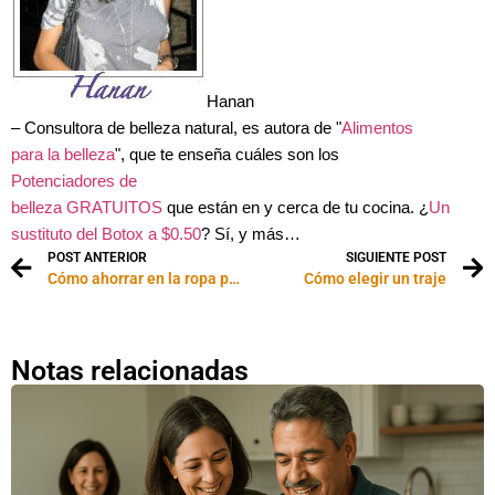
Hanan
– Consultora de belleza natural, es autora de "
Alimentos
para la belleza
", que te enseña cuáles son los
Potenciadores de
belleza GRATUITOS
que están en y cerca de tu cocina. ¿
Un
sustituto del Botox a $0.50
? Sí, y más…
POST ANTERIOR
SIGUIENTE POST
Cómo ahorrar en la ropa para la oficina (sin afectar tu imagen profesional)
Cómo elegir un traje
Notas relacionadas