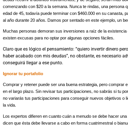
comenzando con $20 a la semana. Nunca te rindas, una persona q
edad de 45, todavía puede terminar con $460.000 en su canasta, pa
al año durante 20 años. Damos por sentado en este ejemplo, un bene
Muchas personas demoran sus inversiones a raíz de la existencia
existen excusas para no optar por algunas opciones fáciles.
Claro que es lógico el pensamiento: “quiero invertir dinero per
haber acabado con mis deudas”, no obstante, es necesario ad
conseguirá llegar a ese punto.
Ignorar tu portafolio
Comprar y retener puede ser una buena estrategia, pero comprar e 
en el largo plazo.
Sin revisar tus participaciones, no sabrás si tu po
no variarás tus participaciones para conseguir nuevos objetivos o l
la vida.
Los expertos difieren en cuanto cuán a menudo se debe hacer una re
dicen que ésta debe llevarse a cabo en forma cuatrimestral o bianua