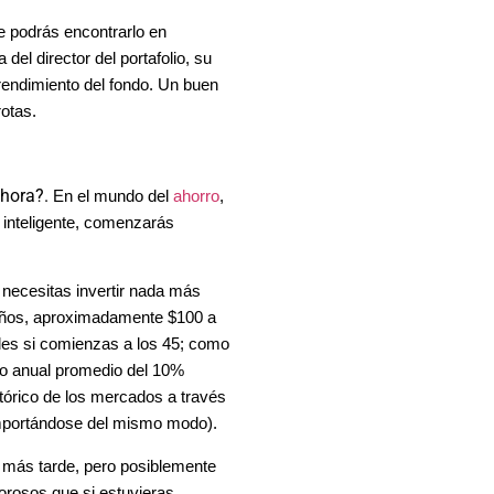
e podrás encontrarlo en
del director del portafolio, su
rendimiento del fondo. Un buen
rotas.
ahora?.
En el mundo del
ahorro
,
 inteligente, comenzarás
n, necesitas invertir nada más
 años, aproximadamente $100 a
les si comienzas a los 45; como
cio anual promedio del 10%
tórico de los mercados a través
omportándose del mismo modo).
r más tarde, pero posiblemente
lorosos que si estuvieras