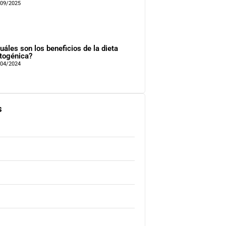
/09/2025
uáles son los beneficios de la dieta
togénica?
/04/2024
s