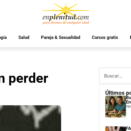
ogía
Salud
Pareja & Sexualidad
Cursos gratis
n perder
Últimos p
Bo
En
10
FA