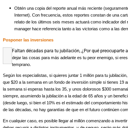
Obtén una copia del reporte anual más reciente (segurament
Internet). Con frecuencia, estos reportes constan de una carta 
relato de los últimos seis meses actuará como indicador del 
manager hace referencia tanto a las victorias como a las der
Posponer las inversiones
Faltan décadas para tu jubilación, ¿Por qué preocuparte 
dejar las cosas para más adelante es tu peor enemigo, si eres
temprano.
Según los especialistas, si quieres juntar 1 millón para tu jubilació
que $20 a la semana en un fondo de inversión simple si tienes 19
la semana si esperas hasta los 35, y unos dolorosos $300 semana
siempre, asumiendo la jubilación a la edad de 65 años y un benefi
(desde luego, si bien el 10% es el estimado del comportamiento his
de las décadas, no hay garantías de que en el futuro continúen c
En cualquier caso, es posible llegar al millón comenzando a inverti
debas recurrir a distintos instrumentos, y de seguro, serán más do