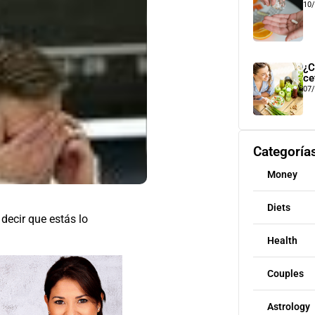
10
¿C
ce
07
Categoría
Money
Diets
decir que estás lo
Health
Couples
Astrology