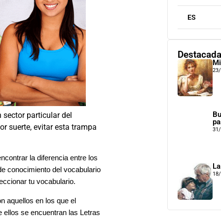
ES
Destacad
Mi
23
Bu
sector particular del
pa
r suerte, evitar esta trampa
31
ncontrar la diferencia entre los
La
 de conocimiento del vocabulario
18
eccionar tu vocabulario.
n aquellos en los que el
 ellos se encuentran las Letras