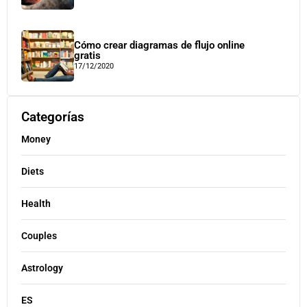
Cómo crear diagramas de flujo online
gratis
17/12/2020
Categorías
Money
Diets
Health
Couples
Astrology
ES