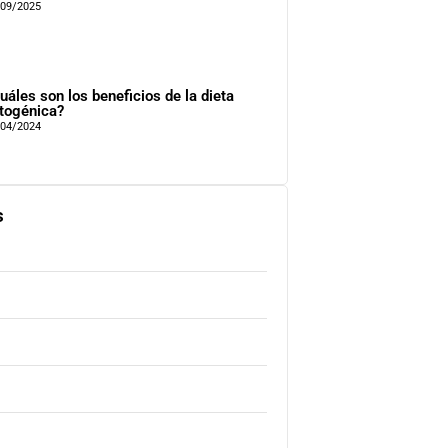
/09/2025
uáles son los beneficios de la dieta
togénica?
/04/2024
s