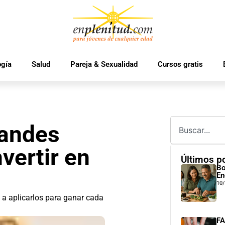
ogía
Salud
Pareja & Sexualidad
Cursos gratis
randes
vertir en
Últimos p
Bo
En
10
 a aplicarlos para ganar cada
FA