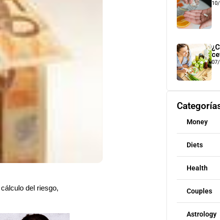
10
¿C
ce
07
Categoría
Money
Diets
Health
álculo del riesgo,
Couples
Astrology