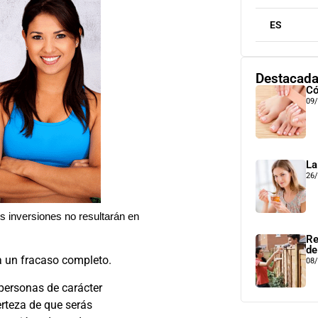
ES
Destacad
Có
09
La
26
us inversiones no resultarán en
Re
de
ra un fracaso completo.
08
 personas de carácter
erteza de que serás