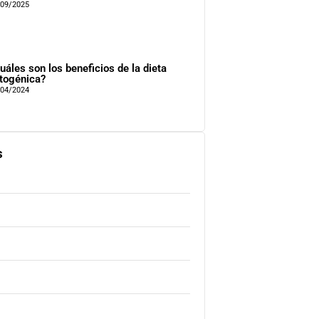
/09/2025
uáles son los beneficios de la dieta
togénica?
/04/2024
s