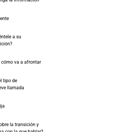
dente
éntele a su
sición?
e cómo va a afrontar
l tipo de
eve llamada
ija
bre la transición y
a con la que hablar?