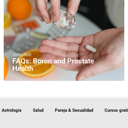
10/09/2025
FAQs: Boron and Prostate
Health
Astrología
Salud
Pareja & Sexualidad
Cursos grat