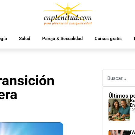
ogía
Salud
Pareja & Sexualidad
Cursos gratis
ransición
era
Últimos p
Bo
En
10
FA