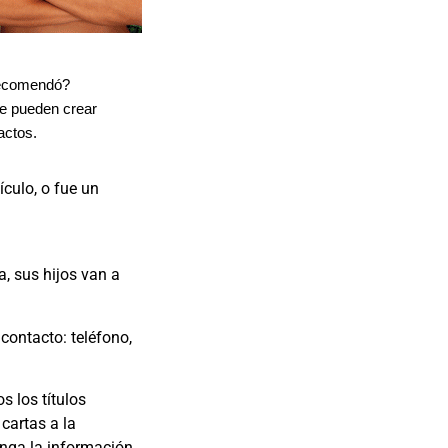
 recomendó?
se pueden crear
actos.
culo, o fue un
, sus hijos van a
contacto: teléfono,
s los títulos
 cartas a la
enga la información