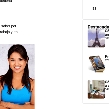
 debería
ES
s saber por
Destacad
Có
trabajo y en
an
30
Pr
12
Có
a 
04