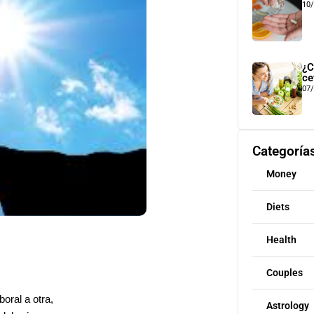
10
¿C
ce
07
Categoría
Money
Diets
Health
Couples
oral a otra,
Astrology