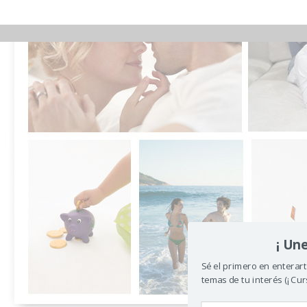
¡ Une
Sé el primero en enterart
temas de tu interés (¡ Curs