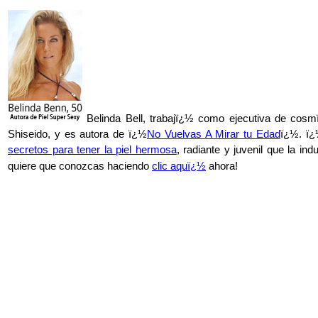
Belinda Bell, trabajï¿½ como ejecutiva de cosm
Shiseido, y es autora de ï¿½
No Vuelvas A Mirar tu Edad
ï¿½. ï¿
secretos para tener la piel hermosa
, radiante y juvenil que la in
quiere que conozcas haciendo
clic aquï¿½
ahora!