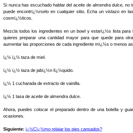
Si nunca has escuchado hablar del aceite de almendra dulce, no 
puede encontrï¿½rselo en cualquier sitio. Echa un vistazo en las
cosmï¿½ticos.
Mezcla todos los ingredientes en un bowl y estarï¿½s lista para 
quieres preparar una cantidad mayor para que quede para otr
aumentar las proporciones de cada ingrediente mï¿½s o menos a
ï¿½ ï¿½ taza de miel.
ï¿½ ï¿½ taza de jabï¿½n lï¿½quido.
ï¿½ 1 cucharada de extracto de vainilla.
ï¿½ 1 tasa de aceite de almendra dulce.
Ahora, puedes colocar el preparado dentro de una botella y gu
ocasiones.
Siguiente:
ï¿½Cï¿½mo relajar los pies cansados?