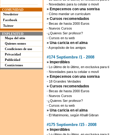
- Novedades para tu celular o movil
» Empecemos con una sonrisa
COMUNIDAD
- Cómo mandar un curriculum
Newsletter
» Cursos recomendados
Facebook
- Becas de hasta 2000 Euros
Twitter
- Nuevos Cursos
-¿Quieres Ser profesor?
ENPLENITUD
Mapa del sitio
- Cursos en tu web
» Una caricia en el alma
Quienes somos
- A propósito de los amigos
Condiciones de uso
Privacidad
#174 Septiembre /1 - 2008
Publicidad
» Imperdibles
Contáctenos
- Lo último de lo último, en exclusiva para ti
- Novedades para tu celular o movil
» Empecemos con una sonrisa
- 18 Grandes Verdades
» Cursos recomendados
- Becas de hasta 2000 Euros
- Nuevos Cursos
-¿Quieres Ser profesor?
- Cursos en tu web
» Una caricia en el alma
- El Matrimonio, según Khalil Gibran
#175 Septiembre /15 - 2008
» Imperdibles
- Lo último de lo último, en exclusiva para ti