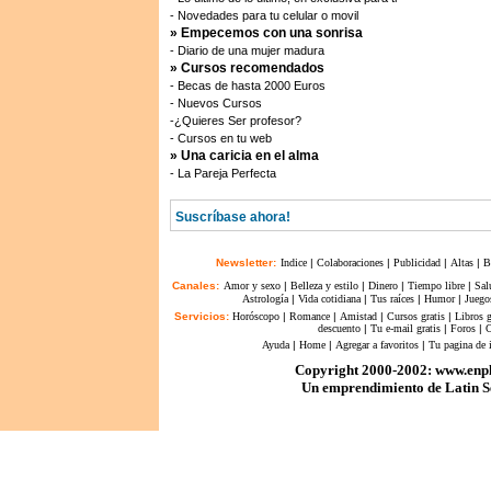
- Novedades para tu celular o movil
» Empecemos con una sonrisa
- Diario de una mujer madura
» Cursos recomendados
- Becas de hasta 2000 Euros
- Nuevos Cursos
-¿Quieres Ser profesor?
- Cursos en tu web
» Una caricia en el alma
- La Pareja Perfecta
Suscríbase ahora!
Newsletter:
Indice
|
Colaboraciones
|
Publicidad
|
Altas
|
B
Canales:
Amor y sexo
|
Belleza y estilo
|
Dinero
|
Tiempo libre
|
Sal
Astrología
|
Vida cotidiana
|
Tus raíces
|
Humor
|
Juego
Servicios:
Horóscopo
|
Romance
|
Amistad
|
Cursos gratis
|
Libros g
descuento
|
Tu e-mail gratis
|
Foros
|
C
Ayuda
|
Home
|
Agregar a favoritos
|
Tu pagina de i
Copyright 2000-2002: www.enp
Un emprendimiento de Latin Se