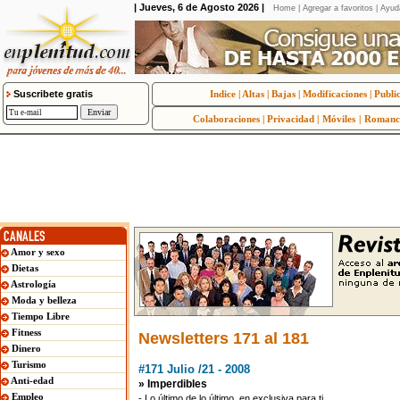
| Jueves, 6 de Agosto 2026 |
Home
|
Agregar a favoritos
|
Ayud
Suscribete gratis
Indice
|
Altas
|
Bajas
|
Modificaciones
|
Publi
Colaboraciones
|
Privacidad
|
Móviles
|
Romanc
Amor y sexo
Dietas
Astrología
Moda y belleza
Tiempo Libre
Fitness
Newsletters 171 al 181
Dinero
Turismo
#171 Julio /21 - 2008
Anti-edad
» Imperdibles
Empleo
- Lo último de lo último, en exclusiva para ti