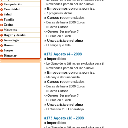
Computación
- Novedades para tu celular o movil
» Empecemos con una sonrisa
Creatividad
- 7 preguntas idiotas
Salud
» Cursos recomendados
Familia
- Becas de hasta 2000 Euros
Cocina
- Nuevos Cursos
Mascotas
-¿Quieres Ser profesor?
Hogar y Jardín
- Cursos en tu web
Genealogía
» Una caricia en el alma
Humor
- El amigo que falta...
Juegos
#172 Agosto /4 - 2008
Bienestar
» Imperdibles
- Lo último de lo último, en exclusiva para ti
- Novedades para tu celular o movil
» Empecemos con una sonrisa
- Me voy a dar una vuelta…
» Cursos recomendados
- Becas de hasta 2000 Euros
- Nuevos Cursos
-¿Quieres Ser profesor?
- Cursos en tu web
» Una caricia en el alma
- El Gusano Y El Escarabajo
#173 Agosto /18 - 2008
» Imperdibles
- Lo último de lo último, en exclusiva para ti