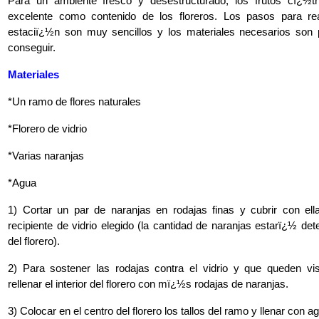
Para un ambiente fresco y desestructurado, los frutos cï¿½t
excelente como contenido de los floreros. Los pasos para real
estaciï¿½n son muy sencillos y los materiales necesarios son 
conseguir.
M
ateriales
*Un ramo de flores naturales
*Florero de vidrio
*Varias naranjas
*Agua
1) Cortar un par de naranjas en rodajas finas y cubrir con ell
recipiente de vidrio elegido (la cantidad de naranjas estarï¿½ de
del florero).
2) Para sostener las rodajas contra el vidrio y que queden vi
rellenar el interior del florero con mï¿½s rodajas de naranjas.
3) Colocar en el centro del florero los tallos del ramo y llenar con a