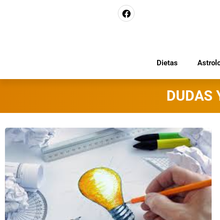
Dietas
Astrol
DUDAS 