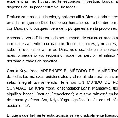
experiencias, no huyas, no te escondas, investiga, busca, 
dispones de un poder curativo ilimitados.
Profundiza más en tu interior, y hallaras allí a Dios en todo su r
eres la imagen de Dios hecho ser humano, como hombre o muj
con Dios, no lo busques fuera de ti, porque está en tu propio ser, 
Aprende a ver a Dios en todo ser humano, de cualquier raza o r
comiences a sentir tu unidad con Todos, entonces, y no antes
saber lo que es el amor de Dios. Solo cuando en el servicio
nuestro pequeño yo, (egoísmo) podemos percibir el infinito 
derrama a través de nosotros.
Con la Kriya Yoga, APRENDES EL MÉTODO DE LA MEDITACIÓ
de todas las malezas existenciales y el resultado será alcanzar l
salud integral tan anhelada. Tenemos UN MUNDO DE 
SOÑADAS. La Kriya Yoga, enseñadapor Lahiri Mahasaya, tiene 
significa "hacer", "actuar", "reaccionar"; la misma raíz está en ka
de causa y efecto. Así, Kriya Yoga significa: "unión con el Infi
acción o rito".
El que sigue fielmente esta técnica se ve gradualmente liberad