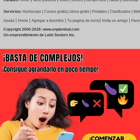
Canales:
Amor y sexo
|
Belleza y estilo
|
Dinero
|
Tiempo libre
|
Salud y bienestar
Servicios:
Horóscopo
|
Cursos gratis
|
Libros gratis
|
Postales
|
Clasificados
|
Web
|
|
|
|
|
Ayuda
Home
Agregar a favoritos
Tu pagina de inicio
Invita un amigo
Face
Copyright 2000-2026: www.enplenitud.com
Un emprendimiento de Latin Seniors Inc.