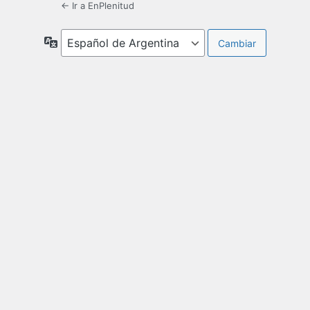
← Ir a EnPlenitud
Idioma