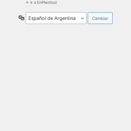
← Ir a EnPlenitud
Idioma