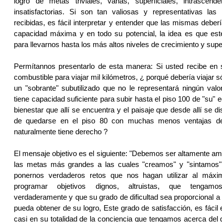
logro de metas triviales, vanas, superficiales, intrascende
insatisfactorias. Si son tan valiosas y representativas las 
recibidas, es fácil interpretar y entender que las mismas deberí
capacidad máxima y en todo su potencial, la idea es que est
para llevarnos hasta los más altos niveles de crecimiento y supe
Permítannos presentarlo de esta manera: Si usted recibe en s
combustible para viajar mil kilómetros, ¿ porqué debería viajar s
un "sobrante" subutilizado que no le representará ningún valor
tiene capacidad suficiente para subir hasta el piso 100 de "su" e
bienestar que allí se encuentra y el paisaje que desde allí se di
de quedarse en el piso 80 con muchas menos ventajas de
naturalmente tiene derecho ?
El mensaje objetivo es el siguiente: "Debemos ser altamente am
las metas más grandes a las cuales "creamos" y "sintamos"
ponernos verdaderos retos que nos hagan utilizar al máxim
programar objetivos dignos, altruistas, que tengam
verdaderamente y que su grado de dificultad sea proporcional a 
pueda obtener de su logro, Este grado de satisfacción, es fácil
casi en su totalidad de la conciencia que tengamos acerca del g