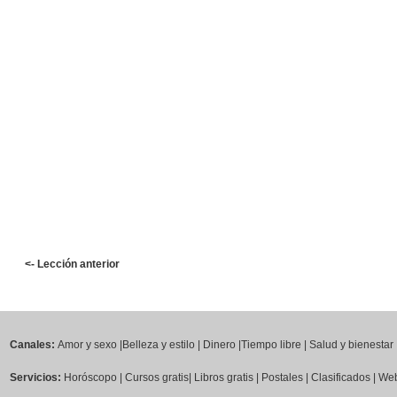
<- Lección anterior
Canales:
Amor y sexo
|
Belleza y estilo
|
Dinero
|
Tiempo libre
|
Salud y bienestar
Servicios:
Horóscopo
|
Cursos gratis
|
Libros gratis
|
Postales
|
Clasificados
|
Web