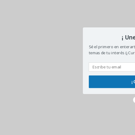
¡ Un
Sé el primero en enterar
temas de tu interés (¡ Cur
¡