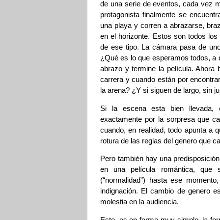
de una serie de eventos, cada vez má
protagonista finalmente se encuen
una playa y corren a abrazarse, braz
en el horizonte. Estos son todos los
de ese tipo. La cámara pasa de uno 
¿Qué es lo que esperamos todos, a 
abrazo y termine la película. Ahora 
carrera y cuando están por encontra
la arena? ¿Y si siguen de largo, sin j
Si la escena esta bien llevada,
exactamente por la sorpresa que ca
cuando, en realidad, todo apunta a q
rotura de las reglas del genero que 
Pero también hay una predisposición 
en una película romántica, que s
(“normalidad”) hasta ese momento,
indignación. El cambio de genero es 
molestia en la audiencia.
Esto, es en forma muy simple, la fo