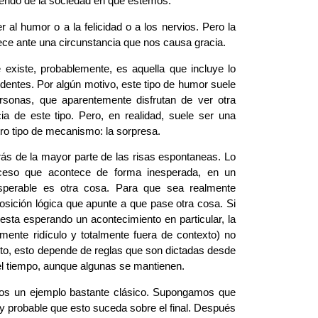
endo de la sociedad en que estemos.
 al humor o a la felicidad o a los nervios. Pero la
ece ante una circunstancia que nos causa gracia.
xiste, probablemente, es aquella que incluye lo
cidentes. Por algún motivo, este tipo de humor suele
ersonas, que aparentemente disfrutan de ver otra
a de este tipo. Pero, en realidad, suele ser una
ro tipo de mecanismo: la sorpresa.
trás de la mayor parte de las risas espontaneas. Lo
ceso que acontece de forma inesperada, en un
perable es otra cosa. Para que sea realmente
posición lógica que apunte a que pase otra cosa. Si
 esta esperando un acontecimiento en particular, la
lmente ridículo y totalmente fuera de contexto) no
to, esto depende de reglas que son dictadas desde
n el tiempo, aunque algunas se mantienen.
os un ejemplo bastante clásico. Supongamos que
probable que esto suceda sobre el final. Después