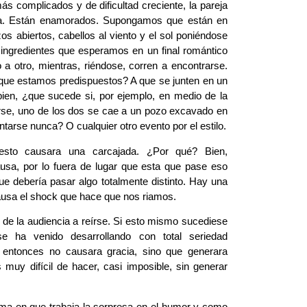
s complicados y de dificultad creciente, la pareja
tra. Están enamorados. Supongamos que están en
os abiertos, cabellos al viento y el sol poniéndose
 ingredientes que esperamos en un final romántico
a otro, mientras, riéndose, corren a encontrarse.
que estamos predispuestos? A que se junten en un
bien, ¿que sucede si, por ejemplo, en medio de la
rse, uno de los dos se cae a un pozo excavado en
untarse nunca? O cualquier otro evento por el estilo.
 esto causara una carcajada. ¿Por qué? Bien,
usa, por lo fuera de lugar que esta que pase eso
ue debería pasar algo totalmente distinto. Hay una
causa el shock que hace que nos riamos.
de la audiencia a reírse. Si esto mismo sucediese
e ha venido desarrollando con total seriedad
 entonces no causara gracia, sino que generara
muy difícil de hacer, casi imposible, sin generar
rma en que trabaja la sorpresa en el humor y como