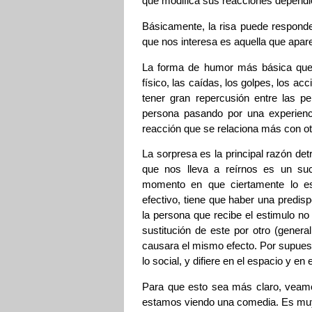
que modifica sus reacciones dependi
Básicamente, la risa puede responder
que nos interesa es aquella que apar
La forma de humor más básica que e
físico, las caídas, los golpes, los ac
tener gran repercusión entre las p
persona pasando por una experienci
reacción que se relaciona más con ot
La sorpresa es la principal razón de
que nos lleva a reírnos es un su
momento en que ciertamente lo es
efectivo, tiene que haber una predis
la persona que recibe el estimulo no
sustitución de este por otro (genera
causara el mismo efecto. Por supues
lo social, y difiere en el espacio y e
Para que esto sea más claro, veam
estamos viendo una comedia. Es muy 