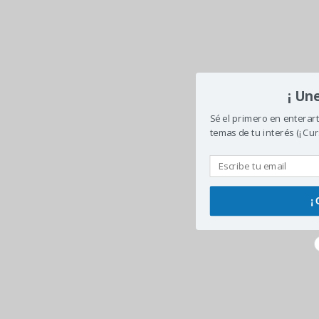
¡ Un
Sé el primero en enterar
temas de tu interés (¡ Cur
¡