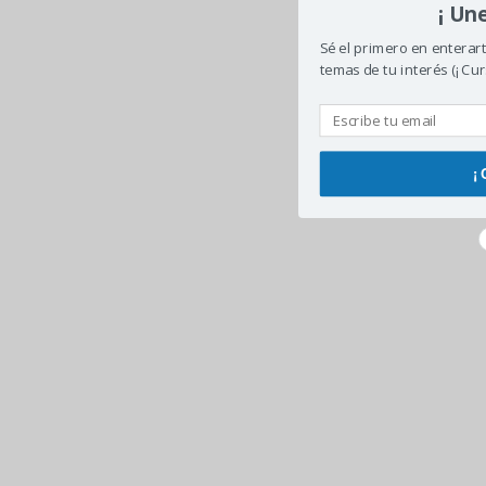
¡ Un
Sé el primero en enterar
temas de tu interés (¡ Cur
¡