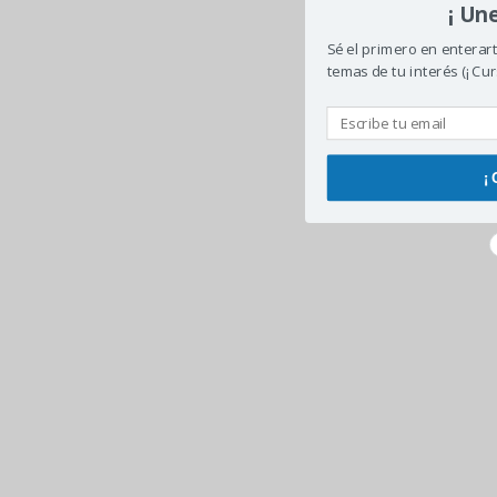
¡ Un
Sé el primero en enterar
temas de tu interés (¡ Cur
¡