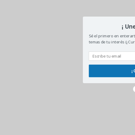
¡ Un
Sé el primero en enterar
temas de tu interés (¡ Cur
¡