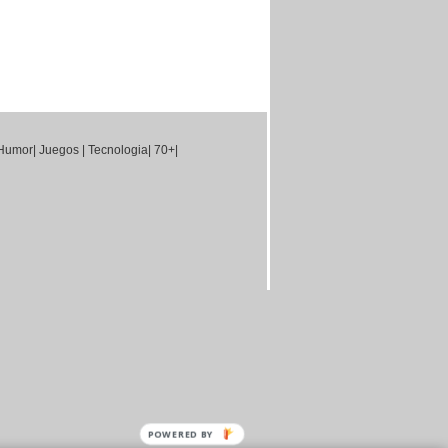
Humor
|
Juegos
|
Tecnologia
|
70+
|
POWERED BY