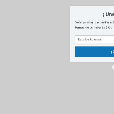
¡ Un
Sé el primero en enterar
temas de tu interés (¡ Cur
¡